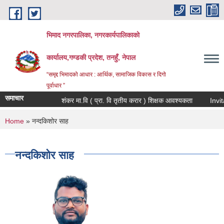
Skip to main content
भिमाद नगरपालिका, नगरकार्यपालिकाको
कार्यालय,गण्डकी प्रदेश, तनहुँ, नेपाल
“समृद्द भिमादको आधार : आर्थिक, सामाजिक विकास र दिगो
पूर्वाधार ”
समाचार
शंकर मा.वि ( प्रा. वि तृतीय करार ) शिक्षक आवश्यकता
You are here
Home
» नन्दकिशोर साह
नन्दकिशोर साह