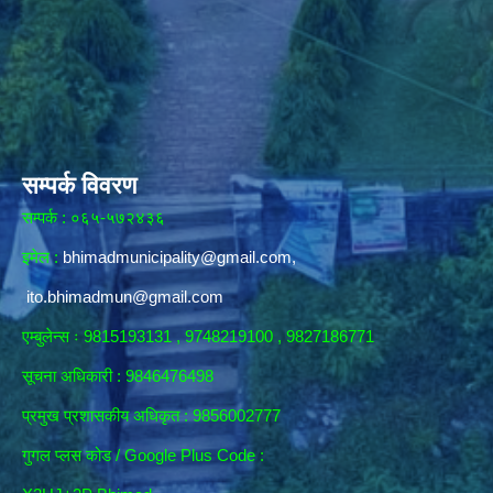
सम्पर्क विवरण
सम्पर्क : ०६५-५७२४३६
इमेल :
bhimadmunicipality@gmail.com
,
ito.bhimadmun@gmail.com
एम्बुलेन्स ः 9815193131 , 9748219100 , 9827186771
सूचना अधिकारी :
9846476498
प्रमुख प्रशासकीय अधिकृत : 9856002777
गुगल प्लस कोड / Google Plus Code :