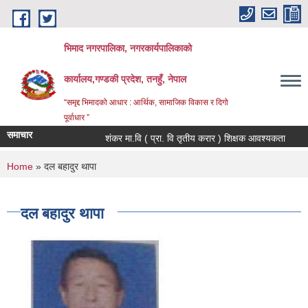
Skip to main content
भिमाद नगरपालिका, नगरकार्यपालिकाको
कार्यालय,गण्डकी प्रदेश, तनहुँ, नेपाल
“समृद्द भिमादको आधार : आर्थिक, सामाजिक विकास र दिगो
पूर्वाधार ”
समाचार
शंकर मा.वि ( प्रा. वि तृतीय करार ) शिक्षक आवश्यकता
You are here
Home
» दल बहादुर थापा
दल बहादुर थापा