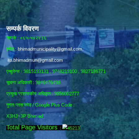
सम्पर्क विवरण
सम्पर्क : ०६५-५७२४३६
इमेल :
bhimadmunicipality@gmail.com
,
ito.bhimadmun@gmail.com
एम्बुलेन्स ः 9815193131 , 9748219100 , 9827186771
सूचना अधिकारी :
9846476498
प्रमुख प्रशासकीय अधिकृत : 9856002777
गुगल प्लस कोड / Google Plus Code :
X3HJ+3P Bhimad
Total Page Visitors
: