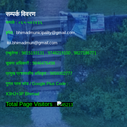
सम्पर्क विवरण
सम्पर्क : ०६५-५७२४३६
इमेल :
bhimadmunicipality@gmail.com
,
ito.bhimadmun@gmail.com
एम्बुलेन्स ः 9815193131 , 9748219100 , 9827186771
सूचना अधिकारी :
9846476498
प्रमुख प्रशासकीय अधिकृत : 9856002777
गुगल प्लस कोड / Google Plus Code :
X3HJ+3P Bhimad
Total Page Visitors
: