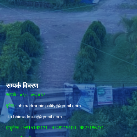
सम्पर्क विवरण
सम्पर्क : ०६५-५७२४३६
इमेल :
bhimadmunicipality@gmail.com
,
ito.bhimadmun@gmail.com
एम्बुलेन्स ः 9815193131 , 9748219100 , 9827186771