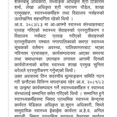
शंकरबाबु अधिकारी, तथ्याङ्क अधिकृत श्री टिकाराम
शर्मा, लेखा अधिकृत श्री नारायण पौडेल, शाखा
प्रमुखहरु, स्वास्थ्यकर्मीहरु तथा विद्यालय नर्सहरुको
उल्लेखनिय सहभागिता रहेको थियो ।
आ.व. २०८२/८३ मा आ-आफ्नो स्वास्थ्य संस्थाहरुबाट
प्रवाह गरिएको स्वास्थ्य सेवाहरुको प्रस्तुतीकरण र
विद्यालय नर्सबाट प्रवाह गरीएको सेवाहरुको
प्रस्तुतीकरण पश्‍चात नगरपालिकाको समग्र स्वास्थ्य
सूचकको वर्तमान अवस्था, पालिकास्तरबाट भएका
नविनतम प्रयासहरु, कार्यसम्पादनमा आएका समस्या
तथा समाधानका उपायहरु लगायत आगामी दिनको
कार्ययोजनाको बारेमा स्वास्थ्य शाखा प्रमुख सुनिता
धरेलले प्रस्तुतीकरण गर्नुभएको थियो।
उक्त अवसरमा तिन सदस्यीय मूल्याङ्कन समिति गठन
गरी छनौटका विभिन्‍न मापदण्डमा रहेर आ.व. २०८१/८२
मा उत्कृष्ट कार्यसम्पादन गर्ने स्वास्थ्यकर्मीहरु र स्वास्थ्य
संस्थालाई सम्मानित समेत गरिएको थियो । सम्मानित हुने
स्वास्थ्यकर्मीहरुमा भिमाद प्राथमिक स्वास्थ्य केन्द्रमा
कार्यरत मेडिकल अधिकृत डा.सुदन अधिकारी, सिम्ले
सामुदायिक स्वास्थ्य ईकाईमा कार्यरत अ.हे.व. अनिल
ज्ञवाली, भिमाद प्राथमिक स्वास्थ्य केन्द्रमा कार्यरत