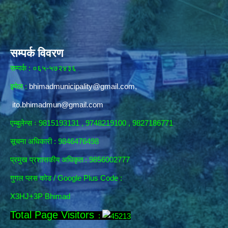
सम्पर्क विवरण
सम्पर्क : ०६५-५७२४३६
इमेल :
bhimadmunicipality@gmail.com
,
ito.bhimadmun@gmail.com
एम्बुलेन्स ः 9815193131 , 9748219100 , 9827186771
सूचना अधिकारी :
9846476498
प्रमुख प्रशासकीय अधिकृत : 9856002777
गुगल प्लस कोड / Google Plus Code :
X3HJ+3P Bhimad
Total Page Visitors
: